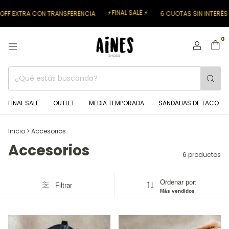
⚡FINAL SALE ⚡
F EXTRA CON TRANSFERENCIA
6 CUOTAS SIN INTERÉS E
0
FINAL SALE
OUTLET
MEDIA TEMPORADA
SANDALIAS DE TACO
Inicio
>
Accesorios
Accesorios
6 productos
Ordenar por:
Filtrar
Más vendidos