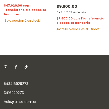
$47.920,00
con
$9.500,00
Transferencia o depósito
6
x
$1.583,33
sin interés
bancario
$7.600,00
con
Transferencia
¡Solo quedan
2
en stock!
o depósito bancario
¡No te lo pierdas, es el último!
543416929273
3416929273
hola@aines.com.ar