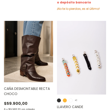
o depósito bancario
¡No te lo pierdas, es el último!
CAÑA DESMONTABLE RECTA
CHOCO
+1
$59.900,00
LLAVERO CANDE
6
x
$9.983,33
sin interés