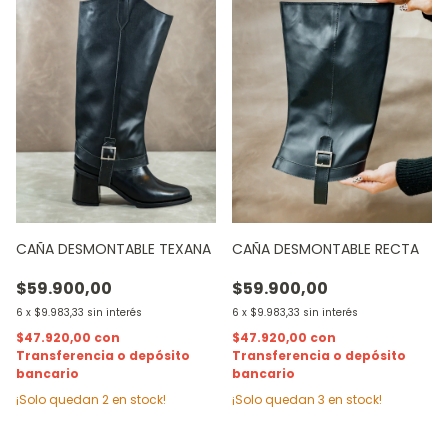
CAÑA DESMONTABLE TEXANA
CAÑA DESMONTABLE RECTA
$59.900,00
$59.900,00
6
x
$9.983,33
sin interés
6
x
$9.983,33
sin interés
$47.920,00
con
$47.920,00
con
Transferencia o depósito
Transferencia o depósito
bancario
bancario
¡Solo quedan
2
en stock!
¡Solo quedan
3
en stock!