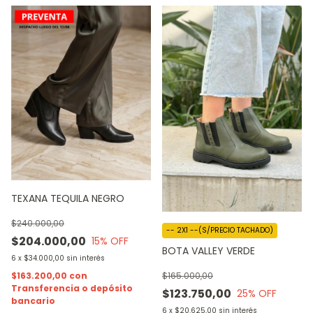
TEXANA TEQUILA NEGRO
$240.000,00
-- 2X1 --(S/PRECIO TACHADO)
$204.000,00
15
% OFF
BOTA VALLEY VERDE
6
x
$34.000,00
sin interés
$165.000,00
$163.200,00
con
Transferencia o depósito
$123.750,00
25
% OFF
bancario
6
x
$20.625,00
sin interés