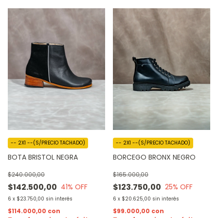
-- 2X1 --(S/PRECIO TACHADO)
-- 2X1 --(S/PRECIO TACHADO)
BOTA BRISTOL NEGRA
BORCEGO BRONX NEGRO
$240.000,00
$165.000,00
$142.500,00
$123.750,00
41
% OFF
25
% OFF
6
x
$23.750,00
sin interés
6
x
$20.625,00
sin interés
$114.000,00
con
$99.000,00
con