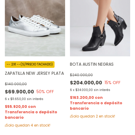
BOTA AUSTIN NEGRAS
-- 2X1 --(S/PRECIO TACHADO)
ZAPATILLA NEW JERSEY PLATA
$240.000,00
$204.000,00
15
% OFF
$140.000,00
6
x
$34.000,00
sin interés
$69.900,00
50
% OFF
$163.200,00
con
6
x
$11.650,00
sin interés
Transferencia o depósito
$55.920,00
con
bancario
Transferencia o depósito
¡Solo quedan
2
en stock!
bancario
¡Solo quedan
4
en stock!