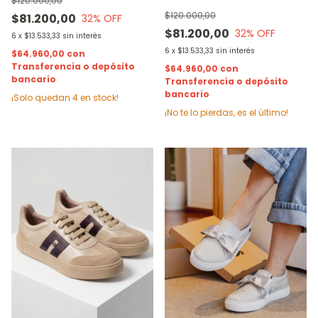
$120.000,00
$120.000,00
$81.200,00
32
% OFF
$81.200,00
32
% OFF
6
x
$13.533,33
sin interés
6
x
$13.533,33
sin interés
$64.960,00
con
Transferencia o depósito
$64.960,00
con
bancario
Transferencia o depósito
bancario
¡Solo quedan
4
en stock!
¡No te lo pierdas, es el último!