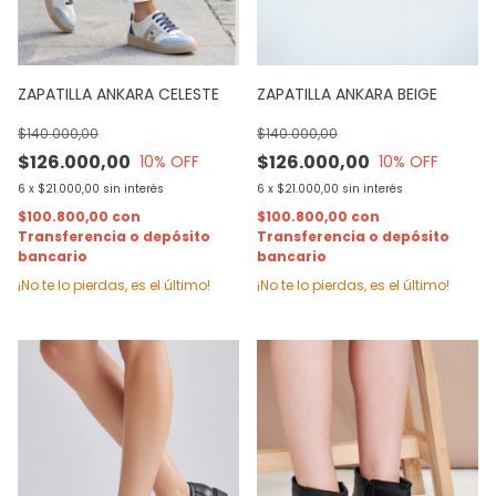
ZAPATILLA ANKARA CELESTE
ZAPATILLA ANKARA BEIGE
$140.000,00
$140.000,00
$126.000,00
$126.000,00
10
% OFF
10
% OFF
6
x
$21.000,00
sin interés
6
x
$21.000,00
sin interés
$100.800,00
con
$100.800,00
con
Transferencia o depósito
Transferencia o depósito
bancario
bancario
¡No te lo pierdas, es el último!
¡No te lo pierdas, es el último!