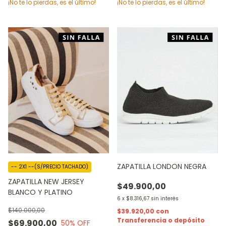
¡No te lo pierdas, es el último!
¡No te lo pierdas, es el último!
ZAPATILLA LONDON NEGRA
-- 2X1 --(S/PRECIO TACHADO)
ZAPATILLA NEW JERSEY
$49.900,00
BLANCO Y PLATINO
6
x
$8.316,67
sin interés
$140.000,00
$39.920,00
con
Transferencia o depósito
$69.900,00
50
% OFF