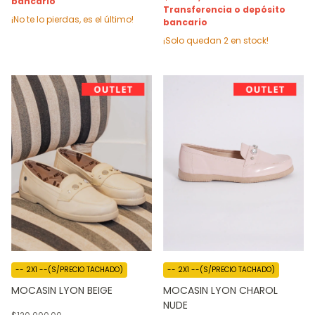
bancario
Transferencia o depósito
¡No te lo pierdas, es el último!
bancario
¡Solo quedan
2
en stock!
-- 2X1 --(S/PRECIO TACHADO)
-- 2X1 --(S/PRECIO TACHADO)
MOCASIN LYON BEIGE
MOCASIN LYON CHAROL
NUDE