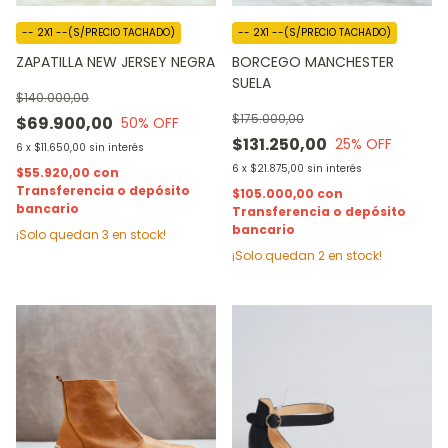
-- 2X1 --(S/PRECIO TACHADO)
-- 2X1 --(S/PRECIO TACHADO)
BORCEGO MANCHESTER
ZAPATILLA NEW JERSEY NEGRA
SUELA
$140.000,00
$175.000,00
$69.900,00
50
% OFF
$131.250,00
25
% OFF
6
x
$11.650,00
sin interés
6
x
$21.875,00
sin interés
$55.920,00
con
Transferencia o depósito
$105.000,00
con
bancario
Transferencia o depósito
bancario
¡Solo quedan
3
en stock!
¡Solo quedan
2
en stock!