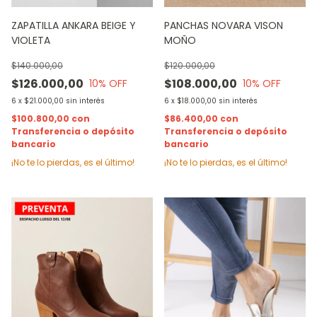
ZAPATILLA ANKARA BEIGE Y
PANCHAS NOVARA VISON
VIOLETA
MOÑO
$140.000,00
$120.000,00
$126.000,00
$108.000,00
10
% OFF
10
% OFF
6
x
$21.000,00
sin interés
6
x
$18.000,00
sin interés
$100.800,00
con
$86.400,00
con
Transferencia o depósito
Transferencia o depósito
bancario
bancario
¡No te lo pierdas, es el último!
¡No te lo pierdas, es el último!