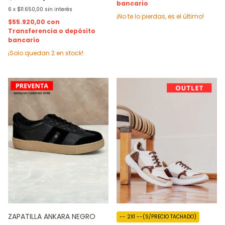
bancario
6
x
$11.650,00
sin interés
¡No te lo pierdas, es el último!
$55.920,00
con
Transferencia o depósito
bancario
¡Solo quedan
2
en stock!
ZAPATILLA ANKARA NEGRO
-- 2X1 --(S/PRECIO TACHADO)