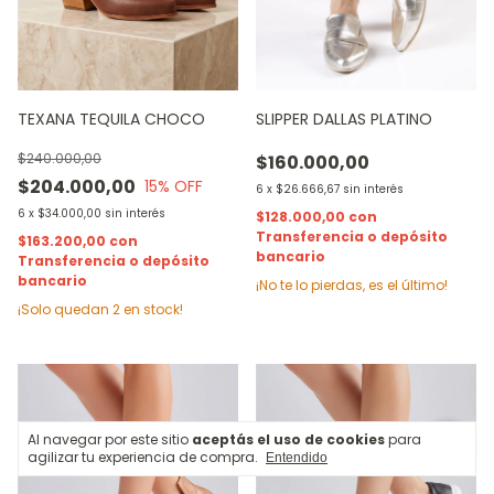
TEXANA TEQUILA CHOCO
SLIPPER DALLAS PLATINO
$240.000,00
$160.000,00
$204.000,00
15
% OFF
6
x
$26.666,67
sin interés
6
x
$34.000,00
sin interés
$128.000,00
con
Transferencia o depósito
$163.200,00
con
bancario
Transferencia o depósito
bancario
¡No te lo pierdas, es el último!
¡Solo quedan
2
en stock!
Al navegar por este sitio
aceptás el uso de cookies
para
agilizar tu experiencia de compra.
Entendido