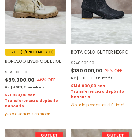
BOTA OSLO GLITTER NEGRO
-- 2X1 --(S/PRECIO TACHADO)
BORCEGO LIVERPOOL BEIGE
$240.000,00
$180.000,00
25
% OFF
$165.000,00
6
x
$30.000,00
sin interés
$89.900,00
46
% OFF
$144.000,00
con
6
x
$14.983,33
sin interés
Transferencia o depósito
$71.920,00
con
bancario
Transferencia o depósito
¡No te lo pierdas, es el último!
bancario
¡Solo quedan
2
en stock!