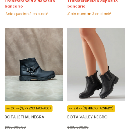
Transferencia o depósito
Transferencia o depósito
bancario
bancario
¡Solo quedan
3
en stock!
¡Solo quedan
3
en stock!
-- 2X1 --(S/PRECIO TACHADO)
-- 2X1 --(S/PRECIO TACHADO)
BOTA LETHAL NEGRA
BOTA VALLEY NEGRO
$165.000,00
$165.000,00