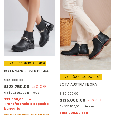
-- 2X1 --(S/PRECIO TACHADO)
BOTA VANCOUVER NEGRA
-- 2X1 --(S/PRECIO TACHADO)
$165.000,00
BOTA AUSTRIA NEGRA
$123.750,00
25
% OFF
6
x
$20.625,00
sin interés
$180.000,00
$99.000,00
con
$135.000,00
25
% OFF
Transferencia o depósito
6
x
$22.500,00
sin interés
bancario
$108.000,00
con