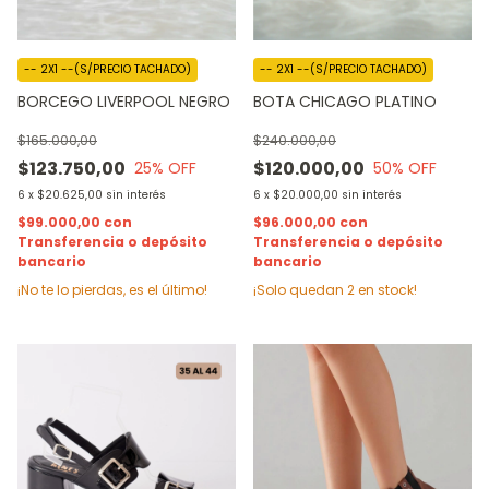
-- 2X1 --(S/PRECIO TACHADO)
-- 2X1 --(S/PRECIO TACHADO)
BORCEGO LIVERPOOL NEGRO
BOTA CHICAGO PLATINO
$165.000,00
$240.000,00
$123.750,00
$120.000,00
25
% OFF
50
% OFF
6
x
$20.625,00
sin interés
6
x
$20.000,00
sin interés
$99.000,00
con
$96.000,00
con
Transferencia o depósito
Transferencia o depósito
bancario
bancario
¡No te lo pierdas, es el último!
¡Solo quedan
2
en stock!