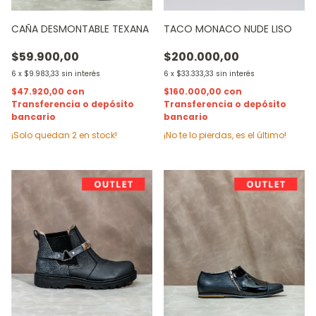
CAÑA DESMONTABLE TEXANA
TACO MONACO NUDE LISO
$59.900,00
$200.000,00
6
x
$9.983,33
sin interés
6
x
$33.333,33
sin interés
$47.920,00
con
$160.000,00
con
Transferencia o depósito
Transferencia o depósito
bancario
bancario
¡Solo quedan
2
en stock!
¡No te lo pierdas, es el último!