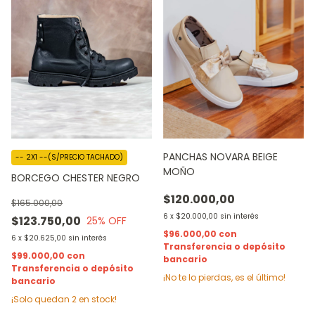
PANCHAS NOVARA BEIGE
-- 2X1 --(S/PRECIO TACHADO)
MOÑO
BORCEGO CHESTER NEGRO
$120.000,00
$165.000,00
6
x
$20.000,00
sin interés
$123.750,00
25
% OFF
$96.000,00
con
6
x
$20.625,00
sin interés
Transferencia o depósito
$99.000,00
con
bancario
Transferencia o depósito
¡No te lo pierdas, es el último!
bancario
¡Solo quedan
2
en stock!