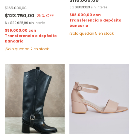
$110.000,00
6
x
$18.333,33
sin interés
$165.000,00
$123.750,00
$88.000,00
con
25
% OFF
Transferencia o depósito
6
x
$20.625,00
sin interés
bancario
$99.000,00
con
¡Solo quedan
5
en stock!
Transferencia o depósito
bancario
¡Solo quedan
2
en stock!