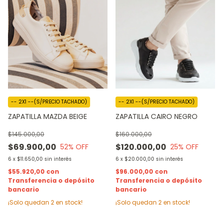
-- 2X1 --(S/PRECIO TACHADO)
-- 2X1 --(S/PRECIO TACHADO)
ZAPATILLA CAIRO NEGRO
ZAPATILLA MAZDA BEIGE
$160.000,00
$145.000,00
$120.000,00
$69.900,00
25
% OFF
52
% OFF
6
x
$20.000,00
sin interés
6
x
$11.650,00
sin interés
$96.000,00
con
$55.920,00
con
Transferencia o depósito
Transferencia o depósito
bancario
bancario
¡Solo quedan
2
en stock!
¡Solo quedan
2
en stock!