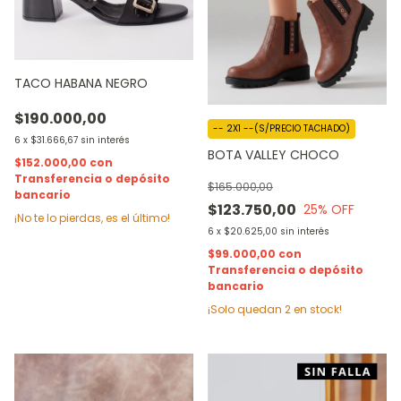
TACO HABANA NEGRO
$190.000,00
-- 2X1 --(S/PRECIO TACHADO)
6
x
$31.666,67
sin interés
BOTA VALLEY CHOCO
$152.000,00
con
Transferencia o depósito
$165.000,00
bancario
$123.750,00
25
% OFF
¡No te lo pierdas, es el último!
6
x
$20.625,00
sin interés
$99.000,00
con
Transferencia o depósito
bancario
¡Solo quedan
2
en stock!