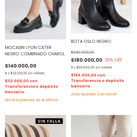
BOTA OSLO NEGRO
MOCASIN LYON CATER
$240.000,00
NEGRO COMBINADO CHAROL
$180.000,00
25
% OFF
$140.000,00
6
x
$30.000,00
sin interés
6
x
$23.333,33
sin interés
$144.000,00
con
Transferencia o depósito
$112.000,00
con
bancario
Transferencia o depósito
bancario
¡Solo quedan
3
en stock!
¡No te lo pierdas, es el último!