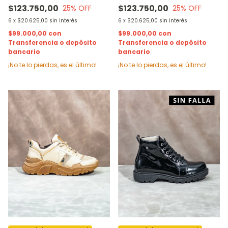
$123.750,00
$123.750,00
25
% OFF
25
% OFF
6
x
$20.625,00
sin interés
6
x
$20.625,00
sin interés
$99.000,00
con
$99.000,00
con
Transferencia o depósito
Transferencia o depósito
bancario
bancario
¡No te lo pierdas, es el último!
¡No te lo pierdas, es el último!