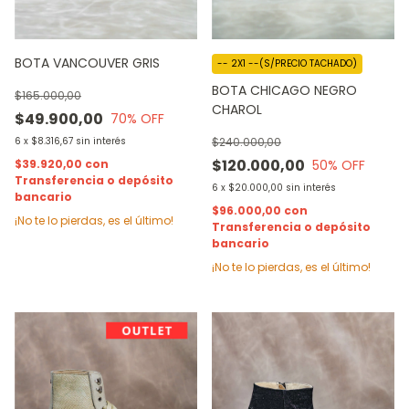
BOTA VANCOUVER GRIS
-- 2X1 --(S/PRECIO TACHADO)
BOTA CHICAGO NEGRO
$165.000,00
CHAROL
$49.900,00
70
% OFF
6
x
$8.316,67
sin interés
$240.000,00
$120.000,00
$39.920,00
con
50
% OFF
Transferencia o depósito
6
x
$20.000,00
sin interés
bancario
$96.000,00
con
¡No te lo pierdas, es el último!
Transferencia o depósito
bancario
¡No te lo pierdas, es el último!