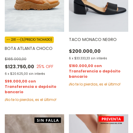
TACO MONACO NEGRO
-- 2X1 --(S/PRECIO TACHADO)
BOTA ATLANTA CHOCO
$200.000,00
6
x
$33.333,33
sin interés
$165.000,00
$123.750,00
$160.000,00
con
25
% OFF
Transferencia o depósito
6
x
$20.625,00
sin interés
bancario
$99.000,00
con
¡No te lo pierdas, es el último!
Transferencia o depósito
bancario
¡No te lo pierdas, es el último!