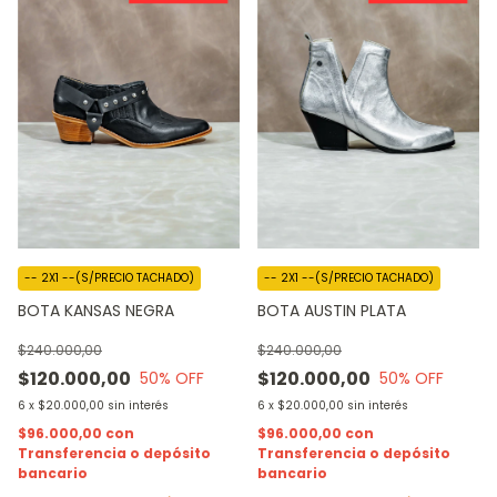
-- 2X1 --(S/PRECIO TACHADO)
-- 2X1 --(S/PRECIO TACHADO)
BOTA KANSAS NEGRA
BOTA AUSTIN PLATA
$240.000,00
$240.000,00
$120.000,00
$120.000,00
50
% OFF
50
% OFF
6
x
$20.000,00
sin interés
6
x
$20.000,00
sin interés
$96.000,00
con
$96.000,00
con
Transferencia o depósito
Transferencia o depósito
bancario
bancario