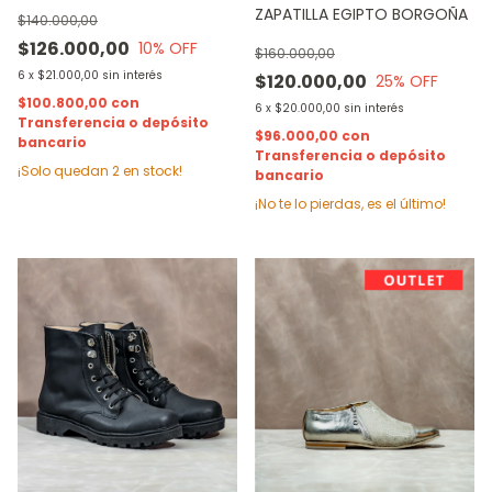
ZAPATILLA EGIPTO BORGOÑA
$140.000,00
$126.000,00
10
% OFF
$160.000,00
6
x
$21.000,00
sin interés
$120.000,00
25
% OFF
$100.800,00
con
6
x
$20.000,00
sin interés
Transferencia o depósito
$96.000,00
con
bancario
Transferencia o depósito
¡Solo quedan
2
en stock!
bancario
¡No te lo pierdas, es el último!