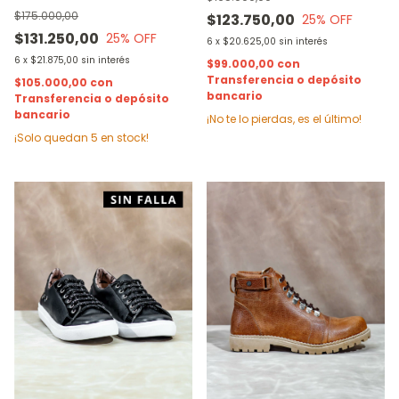
$175.000,00
$123.750,00
25
% OFF
$131.250,00
25
% OFF
6
x
$20.625,00
sin interés
6
x
$21.875,00
sin interés
$99.000,00
con
Transferencia o depósito
$105.000,00
con
bancario
Transferencia o depósito
bancario
¡No te lo pierdas, es el último!
¡Solo quedan
5
en stock!