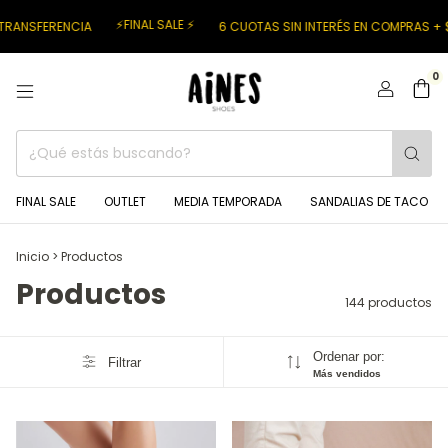
FINAL SALE ⚡
6 CUOTAS SIN INTERÉS EN COMPRAS + $200.000
20% OF
0
FINAL SALE
OUTLET
MEDIA TEMPORADA
SANDALIAS DE TACO
Inicio
>
Productos
Productos
144 productos
Ordenar por:
Filtrar
Más vendidos