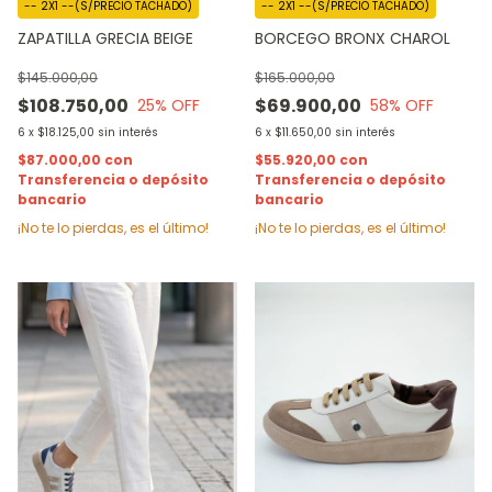
-- 2X1 --(S/PRECIO TACHADO)
-- 2X1 --(S/PRECIO TACHADO)
ZAPATILLA GRECIA BEIGE
BORCEGO BRONX CHAROL
$145.000,00
$165.000,00
$108.750,00
$69.900,00
25
% OFF
58
% OFF
6
x
$18.125,00
sin interés
6
x
$11.650,00
sin interés
$87.000,00
con
$55.920,00
con
Transferencia o depósito
Transferencia o depósito
bancario
bancario
¡No te lo pierdas, es el último!
¡No te lo pierdas, es el último!