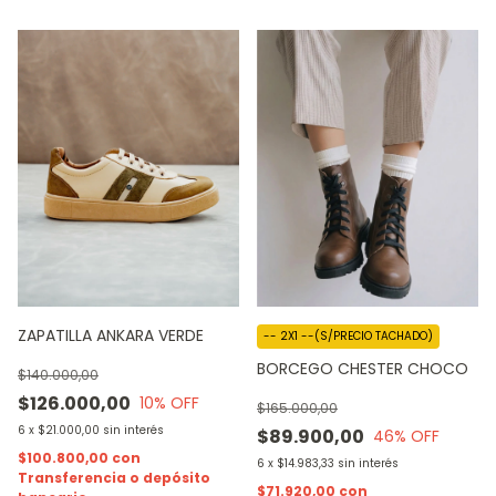
ZAPATILLA ANKARA VERDE
-- 2X1 --(S/PRECIO TACHADO)
BORCEGO CHESTER CHOCO
$140.000,00
$126.000,00
10
% OFF
$165.000,00
6
x
$21.000,00
sin interés
$89.900,00
46
% OFF
$100.800,00
con
6
x
$14.983,33
sin interés
Transferencia o depósito
$71.920,00
con