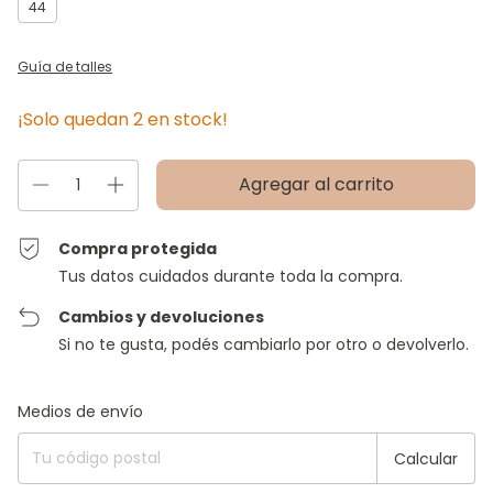
44
Guía de talles
¡Solo quedan
2
en stock!
Compra protegida
Tus datos cuidados durante toda la compra.
Cambios y devoluciones
Si no te gusta, podés cambiarlo por otro o devolverlo.
Entregas para el CP:
Cambiar CP
Medios de envío
Calcular