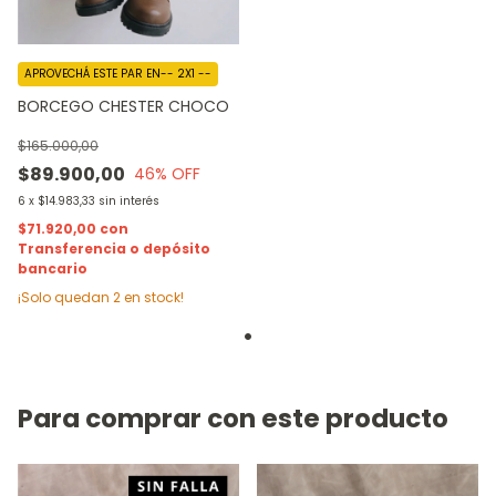
APROVECHÁ ESTE PAR EN-- 2X1 --
BORCEGO CHESTER CHOCO
$165.000,00
$89.900,00
46
% OFF
6
x
$14.983,33
sin interés
$71.920,00
con
Transferencia o depósito
bancario
¡Solo quedan
2
en stock!
Para comprar con este producto