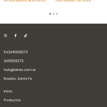
¡Solo quedan
3
en stock!
¡No te lo pierdas, es el último!
543416929273
3416929273
hola@aines.com.ar
Rosario, Santa Fe
Inicio
Productos