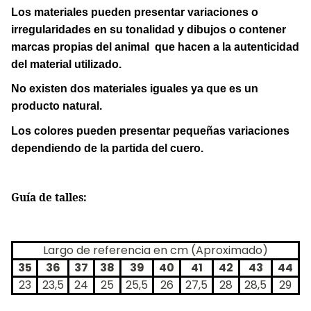
Los materiales pueden presentar variaciones o
irregularidades en su tonalidad y dibujos o contener
marcas propias del animal que hacen a la autenticidad
del material utilizado.
No existen dos materiales iguales ya que es un
producto natural.
Los colores pueden presentar pequeñas variaciones
dependiendo de la partida del cuero.
Guía de talles:
Largo de referencia en cm (Aproximado)
35
36
37
38
39
40
41
42
43
44
23
23,5
24
25
25,5
26
27,5
28
28,5
29