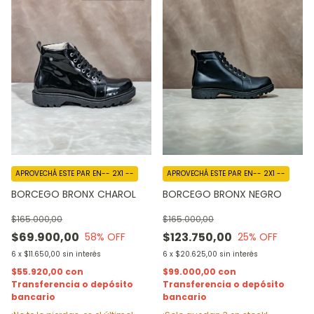
APROVECHÁ ESTE PAR EN-- 2X1 --
APROVECHÁ ESTE PAR EN-- 2X1 --
BORCEGO BRONX NEGRO
BORCEGO BRONX CHAROL
$165.000,00
$165.000,00
$123.750,00
$69.900,00
25
% OFF
58
% OFF
6
x
$20.625,00
sin interés
6
x
$11.650,00
sin interés
$99.000,00
con
$55.920,00
con
Transferencia o depósito
Transferencia o depósito
bancario
bancario