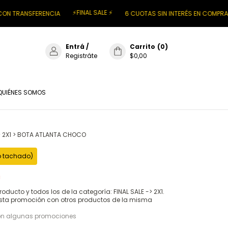
⚡FINAL SALE ⚡
RENCIA
6 CUOTAS SIN INTERÉS EN COMPRAS + $200.00
Entrá
/
Carrito
(
0
)
Registráte
$0,00
QUIÉNES SOMOS
>
2X1
>
BOTA ATLANTA CHOCO
io tachado)
!
roducto y todos los de la categoría: FINAL SALE -> 2X1.
sta promoción con otros productos de la misma
on algunas promociones