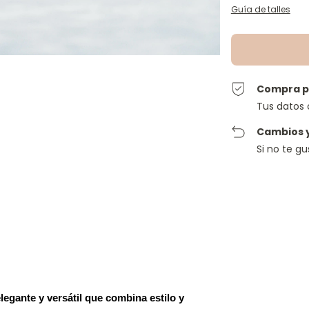
Guía de talles
Compra p
Tus datos 
Cambios 
Si no te g
egante y versátil que combina estilo y 