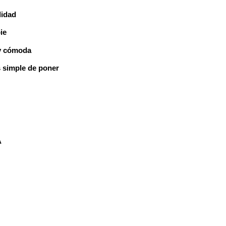
lidad
ie
 y cómoda
s simple de poner