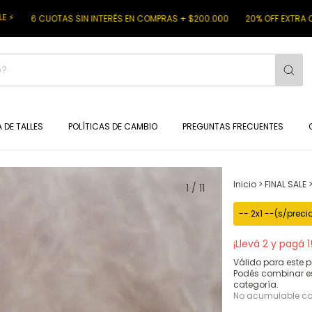
OTAS SIN INTERÉS EN COMPRAS + $200.000
20% OFF EXTRA CON TRANSFE
 DE TALLES
POLÍTICAS DE CAMBIO
PREGUNTAS FRECUENTES
Inicio
>
FINAL SALE
1
/
11
-- 2x1 --(s/prec
¡Llevá 2 y pagá 1
Válido para este p
Podés combinar e
categoría.
No acumulable c