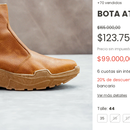
+70 vendidos
BOTA A
$165.000,00
$123.7
Precio sin impues
$99.000,
6
cuotas sin int
20% de descue
bancario
Ver más detalles
Talle:
44
35
36
37