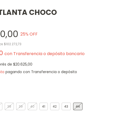
TLANTA CHOCO
50,00
25
% OFF
tos
$102.272,73
00
con
Transferencia o depósito bancario
erés de
$20.625,00
nto
pagando con Transferencia o depósito
38
39
40
41
42
43
44