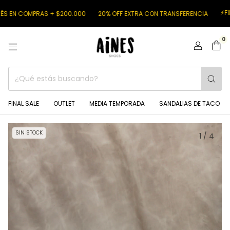
⚡FINAL SALE
COMPRAS + $200.000
20% OFF EXTRA CON TRANSFERENCIA
0
FINAL SALE
OUTLET
MEDIA TEMPORADA
SANDALIAS DE TACO
SIN STOCK
1
/
4