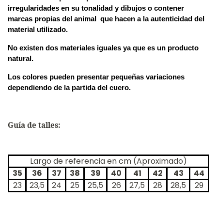
irregularidades en su tonalidad y dibujos o contener 
marcas propias del animal  que hacen a la autenticidad del 
material utilizado.
No existen dos materiales iguales ya que es un producto 
natural.
Los colores pueden presentar pequeñas variaciones 
dependiendo de la partida del cuero.
Guía de talles:
Largo de referencia en cm (Aproximado)
35
36
37
38
39
40
41
42
43
44
23
23,5
24
25
25,5
26
27,5
28
28,5
29