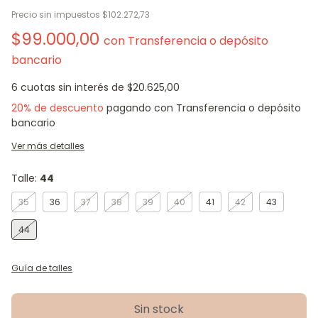
Precio sin impuestos
$102.272,73
$99.000,00
con
Transferencia o depósito
bancario
6
cuotas sin interés de
$20.625,00
20% de descuento
pagando con Transferencia o depósito
bancario
Ver más detalles
Talle:
44
35
36
37
38
39
40
41
42
43
44
Guía de talles