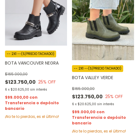
-- 2X1 --(S/PRECIO TACHADO)
BOTA VANCOUVER NEGRA
-- 2X1 --(S/PRECIO TACHADO)
$165.000,00
BOTA VALLEY VERDE
$123.750,00
25
% OFF
$165.000,00
6
x
$20.625,00
sin interés
$123.750,00
25
% OFF
$99.000,00
con
Transferencia o depósito
6
x
$20.625,00
sin interés
bancario
$99.000,00
con
¡No te lo pierdas, es el último!
Transferencia o depósito
bancario
¡No te lo pierdas, es el último!