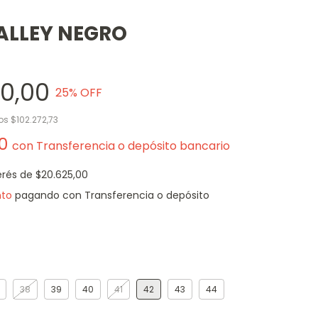
ALLEY NEGRO
50,00
25
% OFF
tos
$102.272,73
00
con
Transferencia o depósito bancario
erés de
$20.625,00
nto
pagando con Transferencia o depósito
38
39
40
41
42
43
44