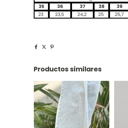
35
36
37
38
39
23
23,5
24,2
25
25,7
Productos similares