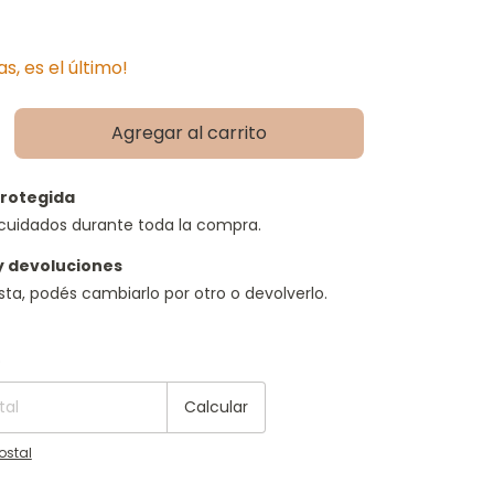
as, es el último!
rotegida
cuidados durante toda la compra.
y devoluciones
usta, podés cambiarlo por otro o devolverlo.
P:
Cambiar CP
o
Calcular
ostal