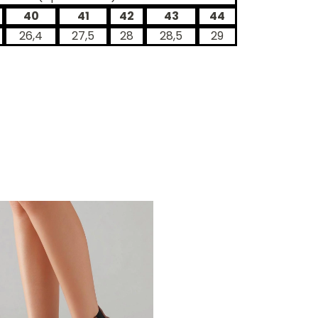
40
41
42
43
44
26,4
27,5
28
28,5
29