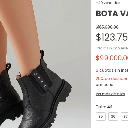
+40 vendidos
BOTA V
$165.000,00
$123.7
Precio sin impues
$99.000,
6
cuotas sin int
20% de descue
bancario
Ver más detalles
Talle:
42
35
36
37