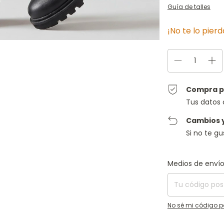
Guía de talles
¡No te lo pierd
Compra p
Tus datos 
Cambios 
Si no te g
Entregas para el C
Medios de enví
No sé mi código p