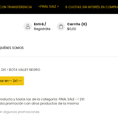
⚡FINAL SALE ⚡
SFERENCIA
6 CUOTAS SIN INTERÉS EN COMPRAS + $200
Entrá
/
Carrito
(
0
)
Registráte
$0,00
QUIÉNES SOMOS
>
2X1
>
BOTA VALLEY NEGRO
ar en-- 2x1 --
!
roducto y todos los de la categoría: FINAL SALE -> 2X1.
sta promoción con otros productos de la misma
on algunas promociones