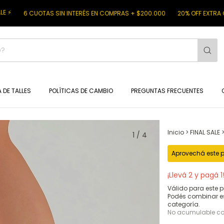
CUOTAS SIN INTERÉS EN COMPRAS + $200.000
20% OFF EXTRA CON TRAN
 DE TALLES
POLÍTICAS DE CAMBIO
PREGUNTAS FRECUENTES
Inicio
>
FINAL SALE
1
/
4
Aprovechá este p
¡Llevá 2 y pagá 1
Válido para este p
Podés combinar e
categoría.
No acumulable c